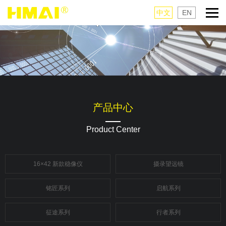
中文
EN
产品中心
Product Center
16×42 新款稳像仪
摄录望远镜
铭匠系列
启航系列
征途系列
行者系列