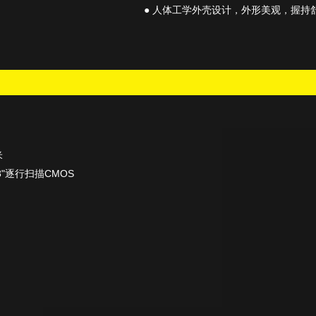
● 人体工学外壳设计，外形美观，握持
米
.8"逐行扫描CMOS