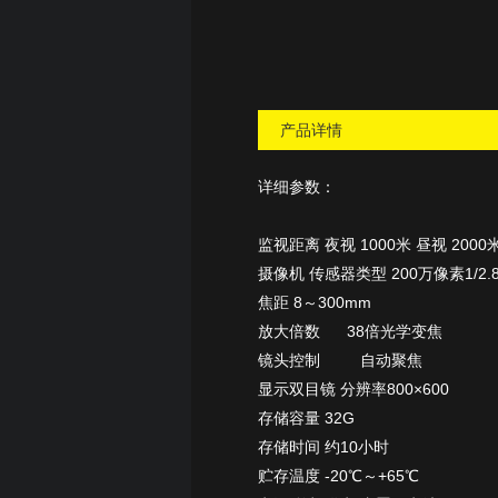
产品详情
详细参数：
监视距离
夜视
1000米
昼视
2000
摄像机
传感器类型
200万像素1/2
焦距
8～300mm
放大倍数
38倍光学变焦
镜头控制
自动聚焦
显示
双目镜
分辨率800×600
存储
容量
32G
存储时间
约10小时
贮存温度
-20℃～+65℃