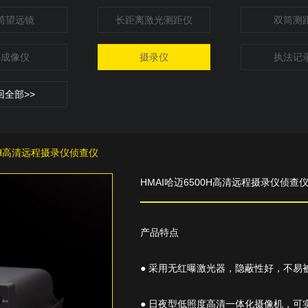
筒望远镜
长距离激光测距仪
双筒测
热成像仪
摄录仪
执法记
回全部>>
00H高清远程摄录仪侦查仪
HMAI哈迈6500H高清远程摄录仪侦查
产品特点
● 采用无红曝激光器，隐蔽性好，不易
● 日夜型低照度高清一体化摄像机，可