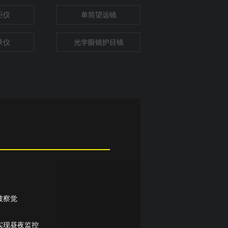
距仪
单筒望远镜
录仪
光学眼镜护目镜
仪
被察觉
实现昼夜监控