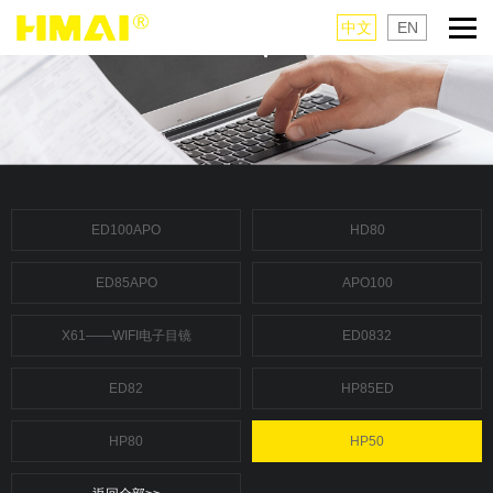
中文
EN
ED100APO
HD80
ED85APO
APO100
X61——WIFI电子目镜
ED0832
ED82
HP85ED
HP80
HP50