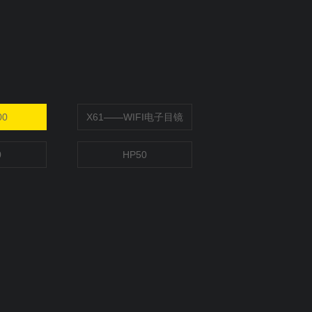
00
X61——WIFI电子目镜
0
HP50