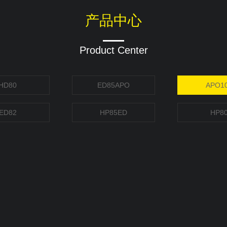
产品中心
Product Center
HD80
ED85APO
APO1
ED82
HP85ED
HP8